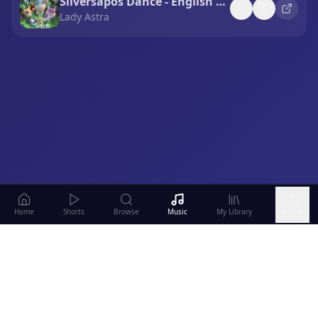
Silversapos Dance - English Version
Lady Astra
Home
Shorts
Browse
Music
My Library
Sign In
0:00
3:46
Soy Manny El Súper Manatí
Manny El Súper Manatí